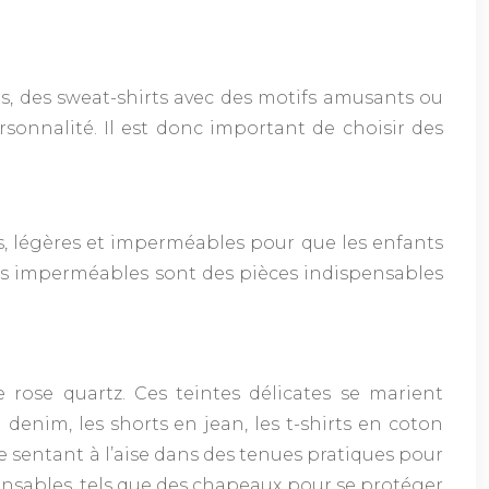
es, des sweat-shirts avec des motifs amusants ou
rsonnalité. Il est donc important de choisir des
tes, légères et imperméables pour que les enfants
estes imperméables sont des pièces indispensables
le rose quartz. Ces teintes délicates se marient
denim, les shorts en jean, les t-shirts en coton
se sentant à l’aise dans des tenues pratiques pour
pensables, tels que des chapeaux pour se protéger