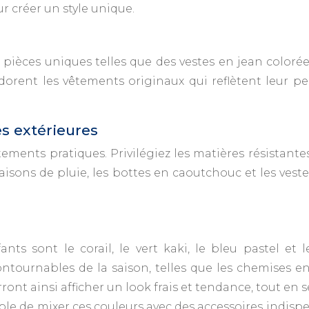
r créer un style unique.
s pièces uniques telles que des vestes en jean coloré
dorent les vêtements originaux qui reflètent leur pe
s extérieures
êtements pratiques. Privilégiez les matières résistan
binaisons de pluie, les bottes en caoutchouc et les v
nts sont le corail, le vert kaki, le bleu pastel et 
tournables de la saison, telles que les chemises en 
ront ainsi afficher un look frais et tendance, tout en 
ssible de mixer ces couleurs avec des accessoires indis