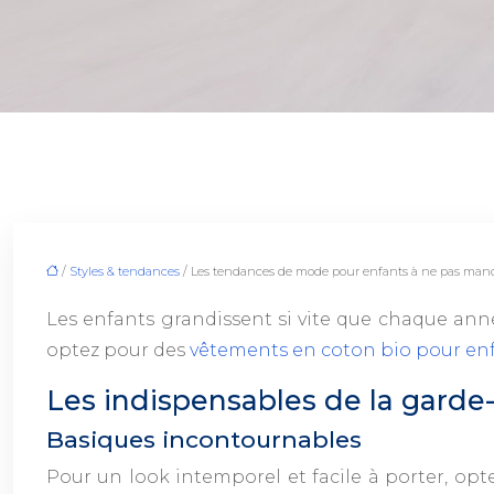
/
Styles & tendances
/ Les tendances de mode pour enfants à ne pas man
Les enfants grandissent si vite que chaque anné
optez pour des
vêtements en coton bio pour en
Les indispensables de la garde
Basiques incontournables
Pour un look intemporel et facile à porter, opte