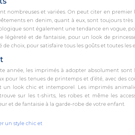
ts
t nombreuses et variées. On peut citer en premier li
vêtements en denim, quant à eux, sont toujours très 
iologique sont également une tendance en vogue, pour
e légèreté et de fantaisie, pour un look de princes
de choix, pour satisfaire tous les goûts et toutes les e
t
 année, les imprimés à adopter absolument sont les 
ux pour les tenues de printemps et d’été, avec des c
ent un look chic et intemporel. Les imprimés animali
rouve sur les t-shirts, les robes et même les acc
 et de fantaisie à la garde-robe de votre enfant.
 un style chic et